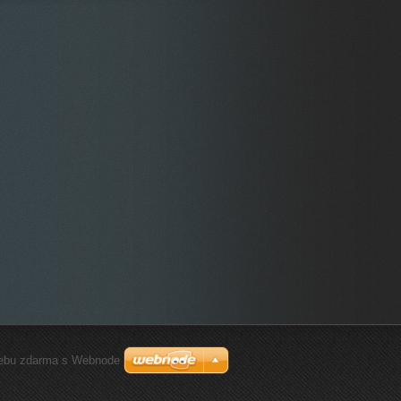
ebu zdarma s Webnode