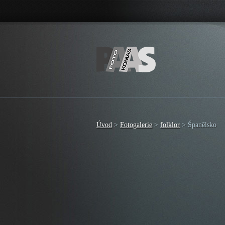
Úvod
>
Fotogalerie
>
folklor
>
Španělsko