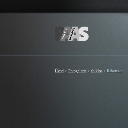
Úvod
>
Fotogalerie
>
folklor
>
Rakousko